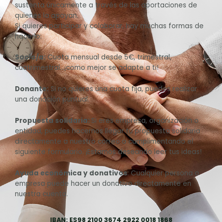
sustenta únicamente a través de las aportaciones de
quienes la apoyan.
Si quieres participar y colaborar, hay muchas formas de
hacerlo:
Socio/a:
Cuota mensual desde 5€, trimestral,
cuatrimestral…¡como mejor se adapte a ti!
Donante:
Si no quieres una cuota fija, puedes realizar
una donación puntual.
Propuesta solidaria:
Si eres empresa, organización o
entidad, puedes hacernos llegar tu propuesta solidaria
directamente a nuestro correo o cumplimentando el
siguiente formulario. ¡Estamos deseando leer tus ideas!
Ayuda económica y donativos
: Cualquier persona o
empresa puede hacer un donativo directamente en
nuestra cuenta.
IBAN: ES98 2100 3674 2922 0018 1868